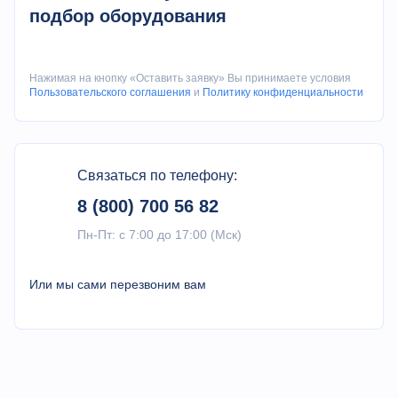
Конус отверстия
подбор оборудования
/
Метрическая 1:20
шпинделя
Шпиндель
Тип
шпиндельной
/
A1-11
Нажимая на кнопку «Оставить заявку» Вы принимаете условия
Пользовательского соглашения
и
Политику конфиденциальности
головки
Диапазон
об /
скорости
12,5 ~ 1120 (14 ша
мин
шпинделя
Связаться по телефону:
Диапазон
8 (800) 700 56 82
мм
продольного
0,062 ~ 14,0 (64 в
/ об
Пн-Пт: с 7:00 до 17:00 (Мск)
питания
Диапазон
мм
Или мы сами перезвоним вам
поперечного
0,031 ~ 7,0 (64 вид
/ об
питания
Ход верхней
стойки
мм
200
инструмента