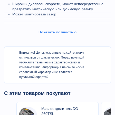
Широкий диапазон скорости, может непосредственно
превратить метрическую или дюймовую резьбу
Может монтировать зазор
Показать полностью
Спецификация
Внимание! Цены, указанные на сайте, могут
Технические
Ед.
отличаться от фактических. Перед покупкой
Пункт
BL-HL-B80А
характеристики
изм
уточняйте технические характеристики и
комплектацию. Информация на сайте носит
справочный характер и не является
Ширина
мм
560
публичной офертой.
направляющей
Макс. диам.
С этим товаром покупают
поворота над
мм
Φ830
станиной
Макс. диам.
Маслоотделитель DG-
поворота над
260TSL