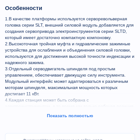
Особенности
1.В качестве платформы используется серворевольверная
головка серии SLT, внешний силовой модуль добавляется для
создания сервопривода электроинструментов серии SLTD,
который имеет достаточно компактную компоновку.
2.Высокоточная тройная муфта и гидравлические зажимные
устройства для ослабления и объединения силовой головки,
используются для достижения высокой точности индексации и
надежного зажима.
3.Отдельный серводвигатель шпинделя под простым
управлением, обеспечивает движущую силу инструмента.
Модульный интерфейс может адаптироваться к различным
моторам шпинделя, максимальная мощность которых
достигает 11 кВт.
4.Каждая станция может быть собрана с
электроинструментом, в то время как только рабочая позиция
обеспечивает движущую силу. Инструментальный блок
Показать полностью
соответствует международным стандартам DIN69880 и
DIN1809.