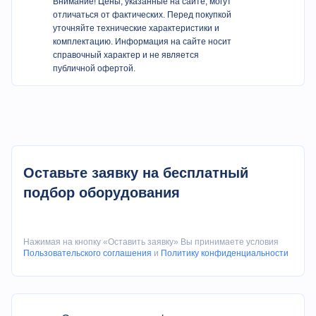
Внимание! Цены, указанные на сайте, могут
отличаться от фактических. Перед покупкой
уточняйте технические характеристики и
Спецификация
комплектацию. Информация на сайте носит
справочный характер и не является
публичной офертой.
Пункт
Ед.изм.
SLT100D/12
Высота центра
мм
100
Количество фрез
шт
12
Время поворота на 45º
с
0.35
Оставьте заявку на бесплатный
Время поворота на 180º и
подбор оборудования
с
0.76
затяжки
Сила сжатия
кг
3200
Нажимая на кнопку «Оставить заявку» Вы принимаете условия
Скорость потока
Пользовательского соглашения
и
Политику конфиденциальности
л/мин
25
Точность повторяемости
мм
±1.6″
Вес нетто (с диском для