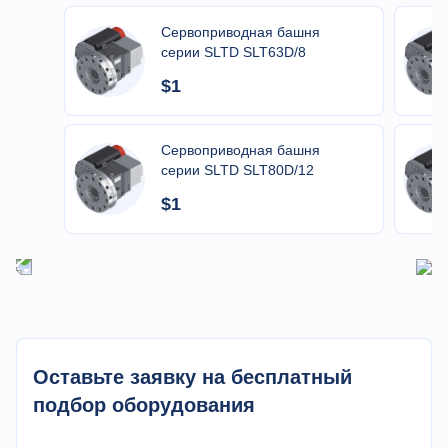
Japan NSK,Germany
Уровень
Несущий
Сервоприводная башня
FAG
P4
серии SLTD SLT63D/8
$1
Параметр
Значение
Сервоприводная башня
Макс диаметр
серии SLTD SLT80D/12
материала в
45 мм
главном шпинделе
$1
Мин диаметр
материала в
35 мм
главном шпинделе
Качели над
¢500 мм
кроватью
Оставьте заявку на бесплатный
Макс диаметр
¢450 мм
обработки
подбор оборудования
Макс длина
300 мм