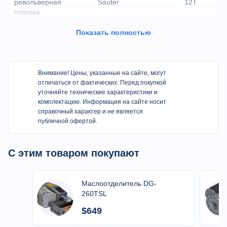
револьверная
Sauter
12Т
головка
Серводвигатель оси
Показать полностью
Japan YASKAWA
1800 Вт
X. Y. Z
Главный цилиндр
6
chandox/autogrip
шпинделя
дюймов
Внимание! Цены, указанные на сайте, могут
отличаться от фактических. Перед покупкой
уточняйте технические характеристики и
Подшпиндельный
5
chandox/autogrip
комплектацию. Информация на сайте носит
цилиндр
дюймов
справочный характер и не является
публичной офертой.
Мощность главного
JSWAY
11 кВт
шпинделя
С этим товаром покупают
Мощность
подшпиндельного
JSWAY
7,5 кВт
шпинделя
Маслоотделитель DG-
260TSL
C3 ,
Ходовой винт/
TaiWan HIWIN/PMI
второй
ходовая рейка
$649
уровень