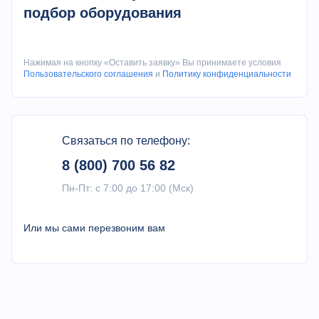
шпинделя
подбор оборудования
Размер патрона
мм
Φ315(Ручно
Ход осей X
мм
430
Нажимая на кнопку «Оставить заявку» Вы принимаете условия
Пользовательского соглашения
и
Политику конфиденциальности
Ход осей Z
мм
760/1350/1
X/Z оси высокая
м/мин
6/7
скорость
Связаться по телефону:
Оси X/Z
Шариковинтовая
8 (800) 700 56 82
пара по оси X
мм
Φ40/5
Пн-Пт: с 7:00 до 17:00 (Мск)
O.D./шаг
Шариковинтовая
Или мы сами перезвоним вам
пара по оси Z
мм
Φ50/8(1000
O.D./шаг
Тип орудийной
Вертикальн
/
башни
инструмен
Пост
инструмента
Размер хвостовика