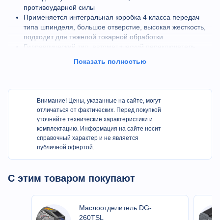
противоударной силы
Применяется интегральная коробка 4 класса передач
типа шпинделя, большое отверстие, высокая жесткость,
подходит для тяжелой токарной обработки
Гидравлический тип, автоматический переключатель
класса
Показать полностью
Внимание! Цены, указанные на сайте, могут
отличаться от фактических. Перед покупкой
Спецификация
уточняйте технические характеристики и
комплектацию. Информация на сайте носит
справочный характер и не является
Пункт
Спецификация
Единица
BL-HK80
публичной офертой.
Ширина
мм
650
направляющей
С этим товаром покупают
Макс. диаметр
качания над
мм
Φ800
станиной
Маслоотделитель DG-
260TSL