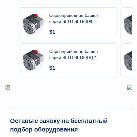
Муфта с ведущим
Made in
высокий уровень
Сервоприводная башня
винтом
Germany
точности
серии SLTD SLT63D/8
$1
Параметр
Значение
Отверстие
56 мм
Сервоприводная башня
шпинделя
серии SLTD SLT80D/12
Макс диаметр
$1
45 мм
материала
Макс диаметр
350 мм
обработки
Макс длина
120 мм
обработки
Оставьте заявку на бесплатный
Макс
Cпособность
перемещение по
850 мм
подбор оборудования
оси X