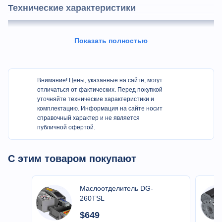
Технические характеристики
Деталь
Марка
М46Х
Показать полностью
TAIWAN
NC
LNC/SYNTEC/GSK
/CHINA
TAIWAN
Внимание! Цены, указанные на сайте, могут
Шпиндель
А2-5/46
POSA
отличаться от фактических. Перед покупкой
уточняйте технические характеристики и
Серводвигатель
комплектацию. Информация на сайте носит
YASKAWA
1300 Вт
справочный характер и не является
публичной офертой.
Серводвигатель
SHANGHAI
5,5 кВт
шпинделя
SENLIMA
С этим товаром покупают
Частотный
преобразователь/
Megmeet
7,5 кВт
частотный контроллер
Маслоотделитель DG-
Ведущий винт
260TSL
HIWIN/PMI
C3, уровень P Ⅱ
$649
Подшипник
NSK, FAG
уровень P4