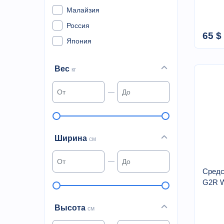
Малайзия
Россия
65 $
Япония
Вес
кг
Ширина
см
Средс
G2R W
Высота
см