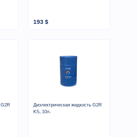
193 $
ь G2R
Диэлектрическая жидкость G2R
KS, 10л.