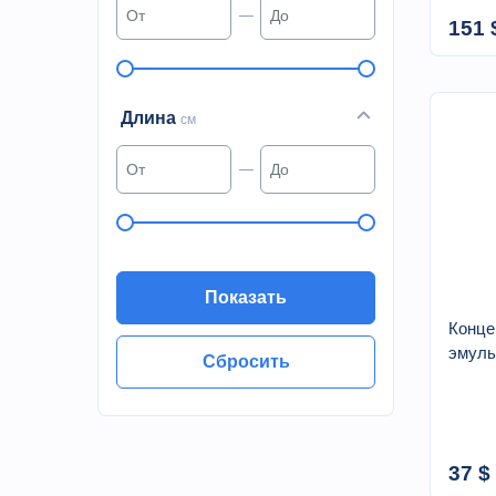
151 
Длина
см
Конце
эмуль
37 $