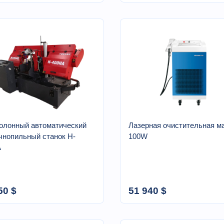
олонный автоматический
Лазерная очистительная м
чнопильный станок H-
100W
A
50 $
51 940 $