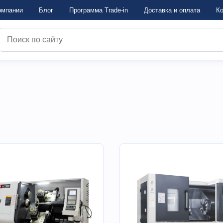
омпании
Блог
Программа Trade-in
Достaвка и оплата
Ко