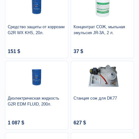
Средство защиты от коррозии
Концентрат СОЖ, мыльная
G2R WX KHS, 20л.
эмульсия JR-3A, 2 л.
151 $
37 $
Диэлектрическая жидкость
Станция сож для DK77
G2R EDM FLUID, 200л.
1 087 $
627 $