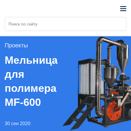
Проекты
Мельница
для
полимера
MF-600
30 сен 2020