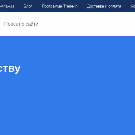
омпании
Блог
Программа Trade-in
Достaвка и оплата
Ко
ству