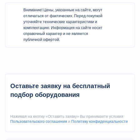
Ход по оси Z
мм
300
Внимание! Цены, указанные на сайте, могут
Ход оси X
отличаться от фактических. Перед покупкой
мм
400
уточняйте технические характеристики и
комплектацию. Информация на сайте носит
Мощность двигателя
нВ
10*2
справочный характер и не является
оси
публичной офертой.
Мощность двигателя
кВт
7.5 серво
шпинделя
Скорость вращения
об/
1200
шпинделя
мин
Оставьте заявку на бесплатный
2*180° револьверная
Устройство обработки
головка
подбор оборудования
Нажимая на кнопку «Оставить заявку» Вы принимаете условия
Пользовательского соглашения
и
Политику конфиденциальности
Условия гарантии