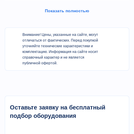
Показать полностью
Особенности
Внимание! Цены, указанные на сайте, могут
отличаться от фактических. Перед покупкой
1. ХФУ без охлаждения
уточняйте технические характеристики и
2. ЖК-дисплей, английский интерфейс
комплектацию. Информация на сайте носит
3. Большое открытие конденсатора, конденсатор с функцией
справочный характер и не является
предварительного замораживания
публичной офертой.
4. Низкий уровень шума компрессора, хорошая
эффективность, длительный срок службы
5. Конденсатор и панель управления выполнены из
нержавеющей стали.
6. Сушильная камера с безопасным органическим стеклом
7. Полка и поднос из нержавеющей стали, расстояние между
подносами можно настроить
Оставьте заявку на бесплатный
8. Небольшой объем, легкая и удобная в использовании
подбор оборудования
9. Азотный клапан не является обязательным
10. Устройство для проверки эвтектической точки является
дополнительным