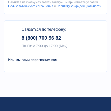
11. Интерфейс связи не является обязательным
Нажимая на кнопку «Оставить заявку» Вы принимаете условия
12. Каскадное охлаждение не является обязательным,
Пользовательского соглашения
и
Политику конфиденциальности
применяется для устройства -80°С
Связаться по телефону:
8 (800) 700 56 82
Пн-Пт: с 7:00 до 17:00 (Мск)
Или мы сами перезвоним вам