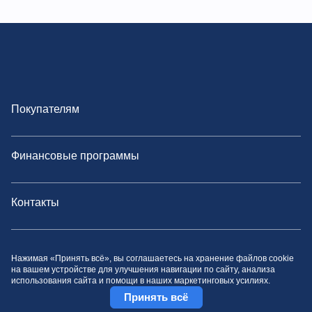
Firefox
Максимальное рабочее
МПа и
27.5 и 1.9
давление и расход
л/мин
Покупателям
Фото оборудования
Финансовые программы
Контакты
Политика конфиденциальности
Нажимая «Принять всё», вы соглашаетесь на хранение файлов cookie
на вашем устройстве для улучшения навигации по сайту, анализа
использования сайта и помощи в наших маркетинговых усилиях.
Принять всё