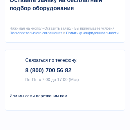
Оставьте заявку на бесплатный
Размер насоса
мм
533 x 355 x 280
подбор оборудования
Вес насоса
кг
42
Размер рабочего поля
мм
305 x 460
Нажимая на кнопку «Оставить заявку» Вы принимаете условия
Пользовательского соглашения
и
Политику конфиденциальности
Ширина резки
мм
1.2
Скорость подачи
г/мин
150
абразива
Связаться по телефону:
Максимальная загрузка
8 (800) 700 56 82
кг
13.5
абразивом
Пн-Пт: с 7:00 до 17:00 (Мск)
Максимальная
мм/мин
1905
линейная скорость
Или мы сами перезвоним вам
Портальная точность
мм
0.08
позиционирования
Chrome, Internet
Совместимость с
Explorer, Safari,
браузерами