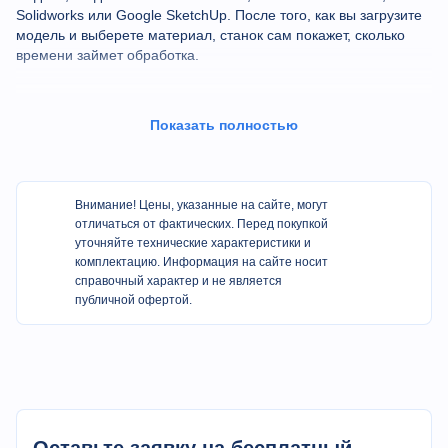
Solidworks или Google SketchUp. После того, как вы загрузите
модель и выберете материал, станок сам покажет, сколько
времени займет обработка.
Показать полностью
Технические характеристики
Параметр
Ед.изм.
Значение
Внимание! Цены, указанные на сайте, могут
отличаться от фактических. Перед покупкой
Габаритные размеры
мм
856 x 648 x 551
уточняйте технические характеристики и
комплектацию. Информация на сайте носит
справочный характер и не является
Габаритные размеры на
мм
856 x 648 x 1220
публичной офертой.
подставке
Вес станка
кг
50
Вес станка,
загруженного водой и
кг
180
абразивом