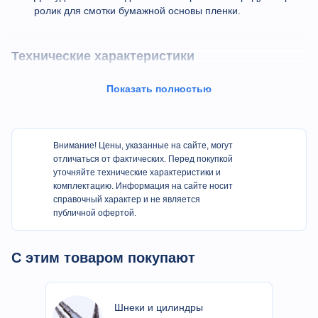
ролик для смотки бумажной основы пленки.
Технические характеристики
Параметр
Ед.изм.
Значение
Показать полностью
Тип
Ламинатор
Модель
YDFM-920
Внимание! Цены, указанные на сайте, могут
отличаться от фактических. Перед покупкой
Максимальная ширина
уточняйте технические характеристики и
мм
800
ламинирования
комплектацию. Информация на сайте носит
справочный характер и не является
публичной офертой.
Температура
°С
до 180
ламинирования
С этим товаром покупают
Скорость
м/мин
0-30
ламинирования
Напряжение питания
В
380
Шнеки и цилиндры