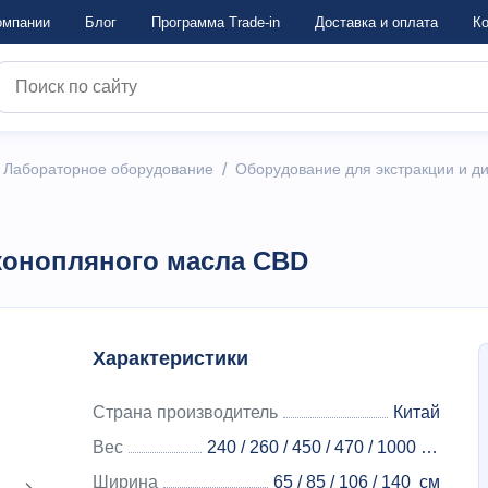
омпании
Блог
Программа Trade-in
Достaвка и оплата
Ко
/
Лабораторное оборудование
/
Оборудование для экстракции и д
конопляного масла CBD
Характеристики
Страна производитель
Китай
Вес
240 / 260 / 450 / 470 / 1000 / 1030 / 1350
Ширина
65 / 85 / 106 / 140
см