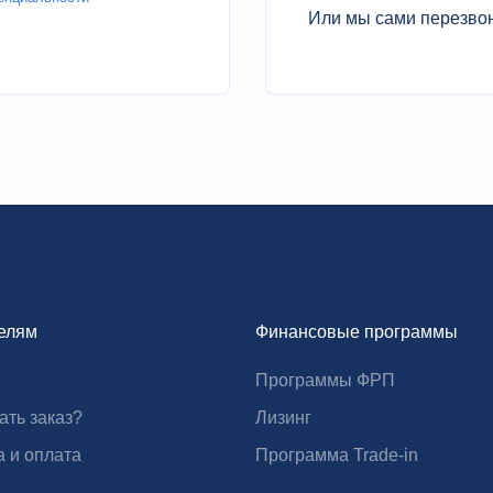
ра ПЛК. Шкаф управления частотой.
Или мы сами перезво
елям
Финансовые программы
и четко наблюдать за рабочим состоянием
Программы ФРП
ать заказ?
Лизинг
а и оплата
Программа Trade-in