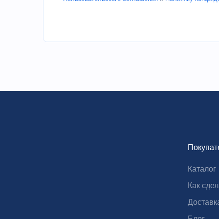
1. Сенсорный ЖК-экран, система контролле
Взрывозащищенный двигатель.
Покупат
2. Большое видимое окно, позволяет легко 
Каталог
Как сдел
Доставк
Блог