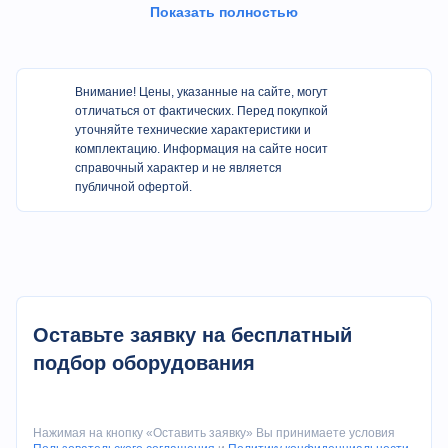
системой
Показать полностью
Верстак опирается на дугообразные накладки и
регулировочные накладки и крепится к колонне винтами
Нижняя часть колонны оснащена левым и правым
опорным угловым утюгом для увеличения площади
Внимание! Цены, указанные на сайте, могут
контакта днища и предотвращения опрокидывания во
отличаться от фактических. Перед покупкой
время транспортировки
уточняйте технические характеристики и
Общая рама подвергается пескоструйной обработке для
комплектацию. Информация на сайте носит
удаления ржавчины и распыляется антикоррозийной
справочный характер и не является
краской
публичной офертой.
Спецификация
Пункт
Ед.изм.
Параметры
Оставьте заявку на бесплатный
Номинальное давление
КН
3000
подбор оборудования
Длина стола
мм
3200
Расстояние между
Нажимая на кнопку «Оставить заявку» Вы принимаете условия
мм
2600