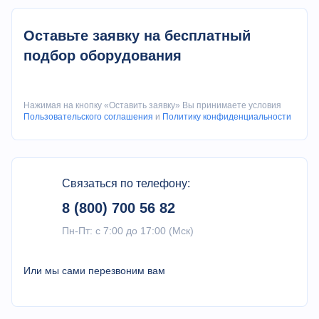
Производитель установки предоставляет 1 (один) год
гарантии, при условии соблюдения условий эксплуатации
Оставьте заявку на бесплатный
согласно инструкции по эксплуатации. При возникновении
гарантийного случая, производитель обязуется предоставить
подбор оборудования
неисправный элемент бесплатно, расходы по доставке
неисправного элемента несет покупатель.
Нажимая на кнопку «Оставить заявку» Вы принимаете условия
Пользовательского соглашения
и
Политику конфиденциальности
Связаться по телефону:
8 (800) 700 56 82
Пн-Пт: с 7:00 до 17:00 (Мск)
Или мы сами перезвоним вам