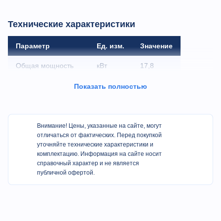
Технические характеристики
Параметр
Ед. изм.
Значение
Общая мощность
кВт
17,8
Производительность
кг/ч
300
Показать полностью
Диаметр подачи
мм
25
Вес
кг
2000
Внимание! Цены, указанные на сайте, могут
отличаться от фактических. Перед покупкой
Размер
м
3*2,9*2,3
уточняйте технические характеристики и
комплектацию. Информация на сайте носит
справочный характер и не является
публичной офертой.
Условия гарантии
Гарантийные обязательства несет производитель через
поставщика.