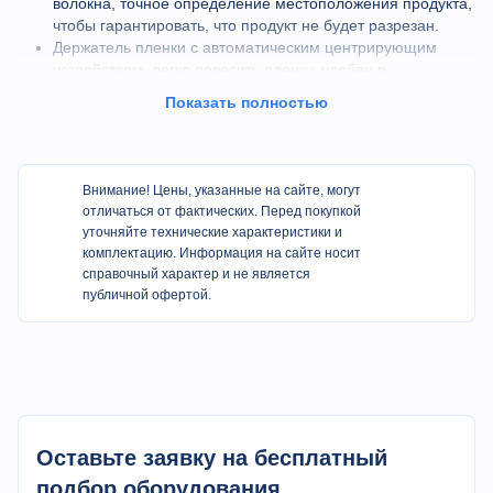
волокна, точное определение местоположения продукта,
чтобы гарантировать, что продукт не будет разрезан.
Держатель пленки с автоматическим центрирующим
устройством, легко повесить пленку, удобен в
эксплуатации.
Показать полностью
Регулируемое торцевое уплотнение, можно регулировать
в зависимости от высоты изделия.
Тип движения коробки может упаковать короткую
упаковку. Сохраните пленку, внешний вид упаковки
Внимание! Цены, указанные на сайте, могут
станет более совершенным.
отличаться от фактических. Перед покупкой
2 комплекта центральных уплотнительных колес. Один
уточняйте технические характеристики и
управляет пленкой, а другой нагревает и запаивает.
комплектацию. Информация на сайте носит
Программный контроллер ПЛК Panasonic. Управляемый
справочный характер и не является
ПЛК может реализовывать функции хранения и
публичной офертой.
извлечения данных об упаковке и легко и быстро
производить различные продукты.
Удобный для пользователя интерфейс импортного ПЛК,
обеспечивающий многоязычную работу и функции
ограничения доступа.
Оставьте заявку на бесплатный
Технические характеристики
подбор оборудования