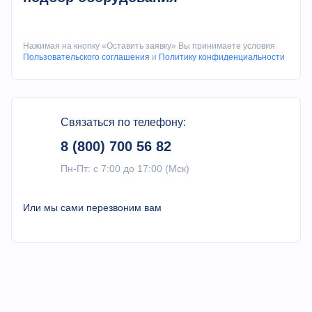
Параметр
Ед.изм.
Значение
Тип упаковки
подушка
Нажимая на кнопку «Оставить заявку» Вы принимаете условия
Пользовательского соглашения
и
Политику конфиденциальности
Максимальная
мм
720
ширина пленки
может автоматически
Связаться по телефону:
Длина упаковки
мм
определять длину
продукта
8 (800) 700 56 82
Скорость
пачек /
Пн-Пт: с 7:00 до 17:00 (Мск)
5-660
упаковки
мин
Или мы сами перезвоним вам
Ширина
мм
40-320
изделия
Высота
мм
5-150
продукта
Потребление
В, Гц,
220, 50/60, 5,3
электроэнергии
кВт