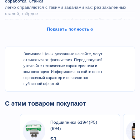
обработки. Станки
легко справляются с такими задачами как: рез закаленных
сталей, твёрдых
сплавов, магнитов, титана, вольфрама, молибдена, карбида
кремния.
Показать полностью
Высокапрочная литая станина
Линейнные направляющие, ШВП
Шагавые привода на X Y, сервопривода на опцию
Внимание! Цены, указанные на сайте, могут
Регулируемые направляющие проволоки
отличаться от фактических. Перед покупкой
Плавная перемотка провлоки контролируется
уточняйте технические характеристики и
инвертором
комплектацию. Информация на сайте носит
Автоматический подъем оси Z на опцию
справочный характер и не является
Интегрированныая СЧПУ BMXP на базе XP
публичной офертой.
Опция четыреосевое управление
Большая охлаждающая система, трехслоенная
фильтрация
С этим товаром покупают
Высокое соотношение цена качество, высокая
надежность
Подшипники 619/4(Р5)
Технические характеристики
(694)
$3