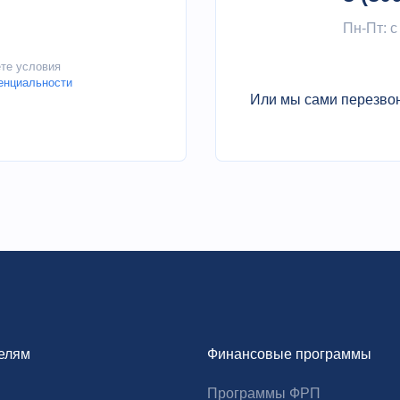
Пн-Пт: с
ете условия
енциальности
Или мы сами перезво
елям
Финансовые программы
Программы ФРП