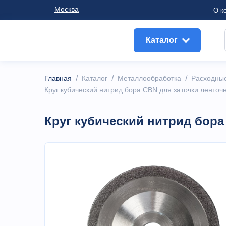
Москва
О к
Каталог
Главная
/
Каталог
/
Металлообработка
/
Расходны
Круг кубический нитрид бора CBN для заточки ленточ
Круг кубический нитрид бора