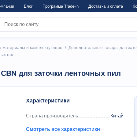
омпании
Блог
Программа Trade-in
Достaвка и оплата
Ко
е материалы и комплектующие
/
Дополнительные товары для зато
ных пил
 CBN для заточки ленточных пил
Характеристики
Страна производитель
Китай
Смотреть все характеристики