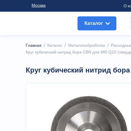
Москва
О к
Каталог
Главная
/
Каталог
/
Металлообработка
/
Расходны
Круг кубический нитрид бора CBN для MR-Q10 (тверд
Круг кубический нитрид бора