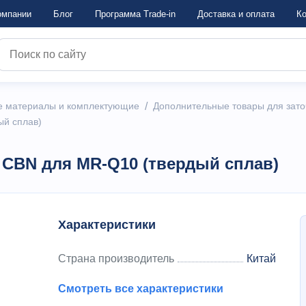
омпании
Блог
Программа Trade-in
Достaвка и оплата
Ко
е материалы и комплектующие
/
Дополнительные товары для зато
ый сплав)
 CBN для MR-Q10 (твердый сплав)
Характеристики
Страна производитель
Китай
Смотреть все характеристики