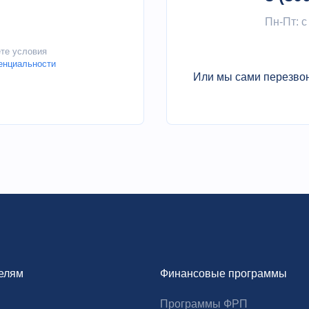
Пн-Пт: с
ете условия
енциальности
Или мы сами перезво
елям
Финансовые программы
Программы ФРП