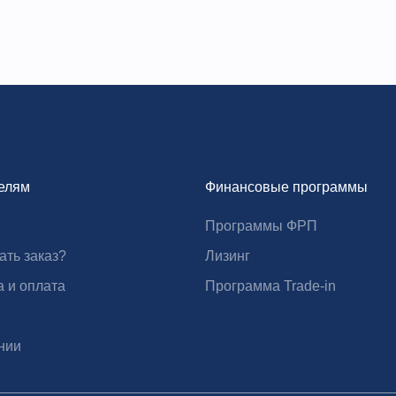
Д-регулирование, электрическое нагревание рубашки,
ота, щелочь, вспенивающий враг, культуральный
ичественно;
ляция видами: прививка спиртовым пламенем;
елям
Финансовые программы
Программы ФРП
ать заказ?
Лизинг
а и оплата
Программа Trade-in
нии
 из нержавеющей стали