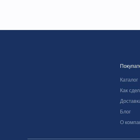
5. Контроль температуры: интеллектуальное ПИ
водяное охлаждение.
6. Кормление: полная система кормления (кисл
агент), которую можно кормить регулярно и кол
7. Стерилизация: стерилизация Ex-situ; иноку
Технические характеристики
Покупат
Модель
LBR-GCM/GJM Series
Каталог
Объем
0.2/0.3/0.4/0.5/0.7/0.9/1л
Как сдел
Несколько
2/4/5/8/10/12 (можно настроить)
Доставк
Блог
Рабочий объем
70% оптимально
О компа
Материал
стеклянный корпус и крышка и дно
сосуда