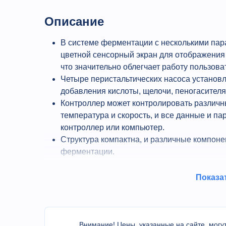
Описание
В системе ферментации с несколькими па
цветной сенсорный экран для отображения
что значительно облегчает работу пользова
Четыре перистальтических насоса установл
добавления кислоты, щелочи, пеногасителя
Контроллер может контролировать различн
температура и скорость, и все данные и п
контроллер или компьютер.
Структура компактна, и различные компоне
ферментации.
Показа
Области применения
Внимание! Цены, указанные на сайте, могут
• Обнаружение вторичных метаболитов или но