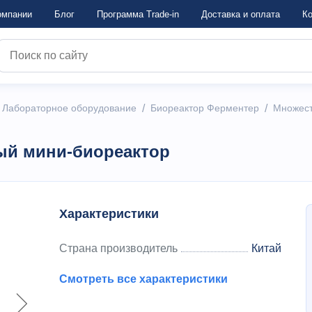
омпании
Блог
Программа Trade-in
Достaвка и оплата
Ко
/
Лабораторное оборудование
/
Биореактор Ферментер
/
Множест
й мини-биореактор
Характеристики
Страна производитель
Китай
Смотреть все характеристики