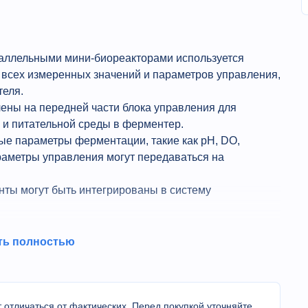
раллельными мини-биореакторами используется
 всех измеренных значений и параметров управления,
теля.
ены на передней части блока управления для
 и питательной среды в ферментер.
ые параметры ферментации, такие как pH, DO,
араметры управления могут передаваться на
нты могут быть интегрированы в систему
ть полностью
 отличаться от фактических. Перед покупкой уточняйте
вых ферментов в гетерогенных смешанных