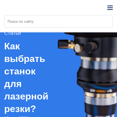
Статьи
Как
выбрать
станок
для
лазерной
резки?