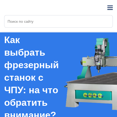
Статьи
Как
выбрать
фрезерный
станок с
ЧПУ: на что
обратить
внимание?