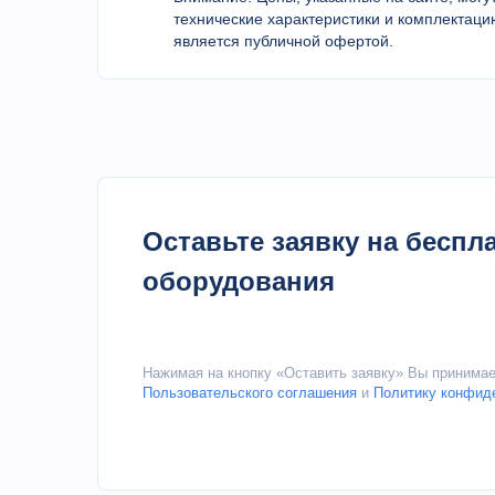
Автоматическая система очистки реализует
технические характеристики и комплектаци
которая повышает точность измерения.
является публичной офертой.
Совершенная система защиты безопасности
избыточного давления дистиллятора и тру
Интеллектуальный дизайн объектов вокруг
безопасности и функцию быстрого оповеще
Интеллектуальная система контроля охлаж
охлаждающую воду
Функция аварийной остановки
Оставьте заявку на бесп
Автоматическая проверка неисправностей 
сигнализация
оборудования
Нажимая на кнопку «Оставить заявку» Вы принима
Пользовательского соглашения
и
Политику конфид