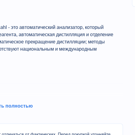
hl - это автоматический анализатор, который
еагента, автоматическая дистилляция и отделение
оматическое прекращение дистилляции; методы
ветствуют национальным и международным
реключатель и автоматическое добавление
ть полностью
твора борной кислоты.
ь сохранены для удовлетворения различных
яции может быть установлено по желанию. После
даст сигнал тревоги.
 отличаться от фактических. Перед покупкой уточняйте