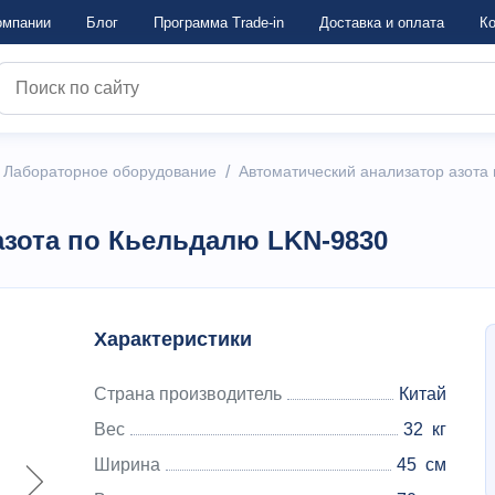
омпании
Блог
Программа Trade-in
Достaвка и оплата
Ко
/
Лабораторное оборудование
/
Автоматический анализатор азота
азота по Кьельдалю LKN-9830
Характеристики
Страна производитель
Китай
Вес
32
кг
Ширина
45
см