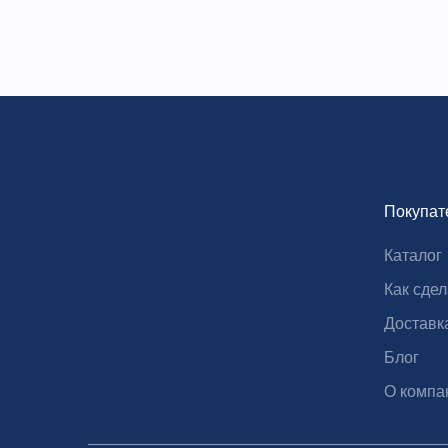
Покупат
Каталог
Как сдел
Технические характеристики
Доставк
Блог
Модель
LKN9830
О компа
Диапазон измерения
0,1—200 мг 
Коэффициент восстановления
≥99.5%