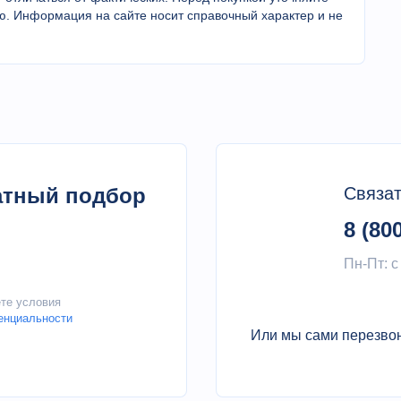
 интеллектуальную функцию очистки трубопровода,
ю. Информация на сайте носит справочный характер и не
 может измерять и защищать от перегрева и
бопровода.
 аппарата Кьедала содержит конструкцию защиты
ния об отсутствии.
дающей воды может контролировать и проверять
латный подбор
Связат
и интеллектуальная звуковая и визуальная
8 (80
Пн-Пт: с
ете условия
енциальности
Или мы сами перезво