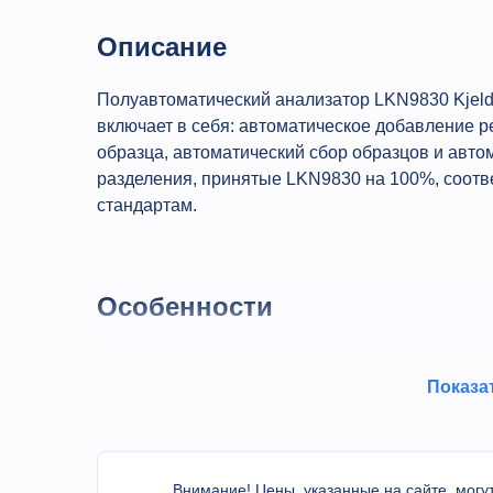
Описание
Полуавтоматический анализатор LKN9830 Kjelda
включает в себя: автоматическое добавление р
образца, автоматический сбор образцов и авт
разделения, принятые LKN9830 на 100%, соот
стандартам.
Особенности
Ручной / автоматический двухрежимный пе
Показа
количественного щелочного раствора и рас
10 экспериментальных процедур могут быт
требований пользователей. Время дистилл
завершения перегонки он автоматически по
Внимание! Цены, указанные на сайте, могут