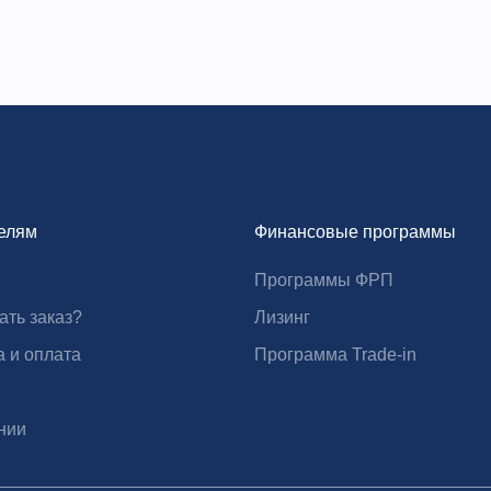
елям
Финансовые программы
Программы ФРП
ать заказ?
Лизинг
а и оплата
Программа Trade-in
нии
N